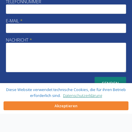
TELEFONNUMMER
E-MAIL
*
NACHRICHT
*
SENDEN
Diese Website verwendet technische Cookies, die für ihren Betrieb
erforderlich sind.
Datenschutzerklärung
Akzeptieren
Mit dem Absenden einer Anfrage an
sales@fiabmachines.com
,
info@fiabmachines.com
erklären Sie sich mit
der Verarbeitung Ihrer personenbezogenen Daten zu