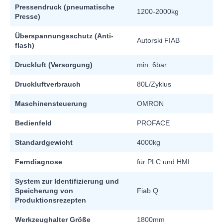
Pressendruck (pneumatische
1200-2000kg
Presse)
Überspannungsschutz (Anti-
Autorski FIAB
flash)
Druckluft (Versorgung)
min. 6bar
Druckluftverbrauch
80L/Zyklus
Maschinensteuerung
OMRON
Bedienfeld
PROFACE
Standardgewicht
4000kg
Ferndiagnose
für PLC und HMI
System zur Identifizierung und
Speicherung von
Fiab Q
Produktionsrezepten
Werkzeughalter Größe
1800mm