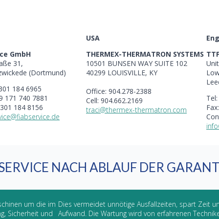
USA
Eng
vice GmbH
THERMEX-THERMATRON SYSTEMS
TTF
aße 31,
10501 BUNSEN WAY SUITE 102
Uni
zwickede (Dortmund)
40299 LOUISVILLE, KY
Low
Lee
2301 184 6965
Office: 904.278-2388
9 171 740 7881
Tel
Cell: 904.662.2169
2301 184 8156
Fax
traci@thermex-thermatron.com
vice@fiabservice.de
Con
info
SERVICE NACH ABLAUF DER GARANT
aschinen um die im
Dies vermeidet unnötige Ausfallzeiten, spart Zeit un
g, Sicherheit und
Aufwand. Die Wartung wird von erfahrenen Technik