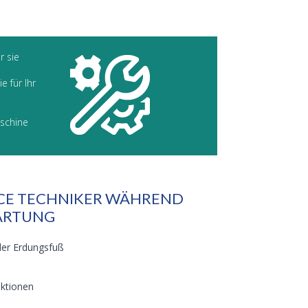
r sie
e für Ihr
aschine
ICE TECHNIKER WÄHREND
ARTUNG
der Erdungsfuß
nktionen