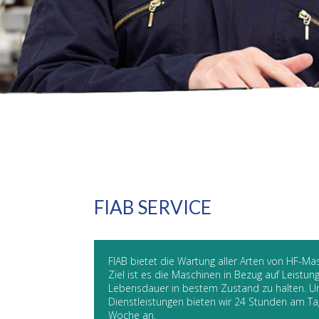
FIAB SERVICE
FIAB bietet die Wartung aller Arten von HF-Ma
Ziel ist es die Maschinen in Bezug auf Leistung
Lebensdauer in bestem Zustand zu halten. U
Dienstleistungen bieten wir 24 Stunden am Ta
Woche an.