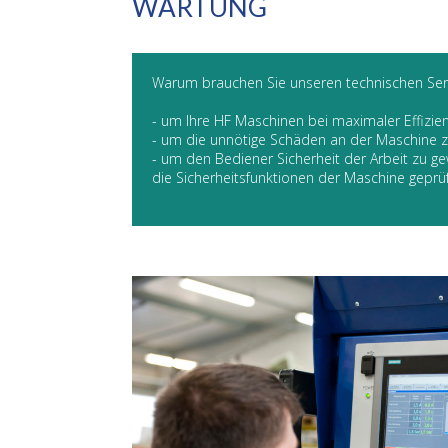
WARTUNG
Warum brauchen Sie unseren technischen Ser
- um Ihre HF Maschinen bei maximaler Effizien
- um die unnötige Schäden an der Maschine 
- um den Bediener Sicherheit der Arbeit zu g
die Sicherheitsfunktionen der Maschine geprü