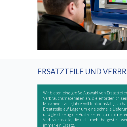
ERSATZTEILE UND VERB
Wir bieten eine große Auswahl von Ersatzteil
Verbrauchsmaterialien an, die erforderlich se
Maschinen viele Jahre voll funktionsfähig zu hal
Ersatzteile auf Lager um eine schnelle Lieferu
und gleichzeitig die Ausfallzeiten zu minimiere
Verbrauchsteile, die nicht mehr hergestellt we
immer ein Ersatz.