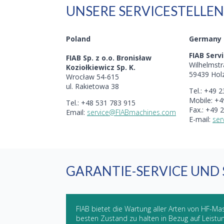
UNSERE SERVICESTELLEN
Poland
Germany
FIAB Ser
FIAB Sp. z o.o. Bronisław
Wilhelmstr
Koziołkiewicz Sp. K.
59439 Hol
Wrocław 54-615
ul. Rakietowa 38
Tel.: +49 
Mobile: +4
Tel.: +48 531 783 915
Fax.: +49 
Email:
service@FIABmachines.com
E-mail:
ser
GARANTIE-SERVICE UND 
FIAB bietet die Wartung aller Arten von HF-M
besten Zustand zu halten in Bezug auf Leistun