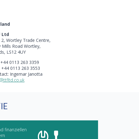
land
 Ltd
t 2, Wortley Trade Centre,
 Mills Road Wortley,
ds, LS12 4UY
: +44 0113 263 3359
: +44 0113 263 3553
tact: Ingemar Janotta
@ttfltd.co.uk
IE
d finanziellen
ern