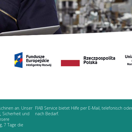
schinen an. Unser
FIAB Service bietet Hilfe per E-Mail, telefonisch oder
, Sicherheit und
nach Bedarf.
nsere
g, 7 Tage die