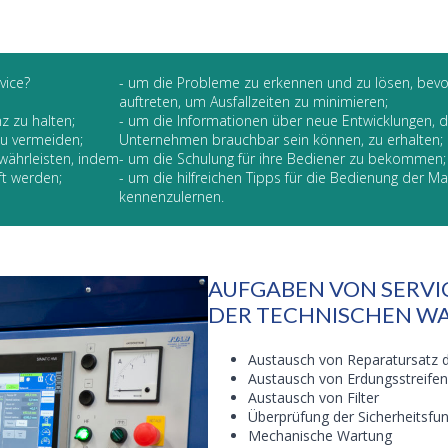
vice?
- um die Probleme zu erkennen und zu lösen, bevo
auftreten, um Ausfallzeiten zu minimieren;
z zu halten;
- um die Informationen über neue Entwicklungen, di
zu vermeiden;
Unternehmen brauchbar sein können, zu erhalten;
ewährleisten, indem
- um die Schulung für ihre Bediener zu bekommen;
ft werden;
- um die hilfreichen Tipps für die Bedienung der M
kennenzulernen.
AUFGABEN VON SERV
DER TECHNISCHEN W
Austausch von Reparatursatz 
Austausch von Erdungsstreifen
Austausch von Filter
Überprüfung der Sicherheitsfu
Mechanische Wartung