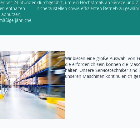
ten wir 24 Stunden
durchgeführt, um ein Höchstmaß an Service und Zu
en enthalten
sicherzustellen sowie effizienten Betrieb zu gewährl
t abnutzen,
äßige jährliche
Wir bieten eine große Auswahl von Er
die erforderlich sein können die Masch
halten. Unsere Servicetechniker sin
unseren Maschinen kontinuierlich ges